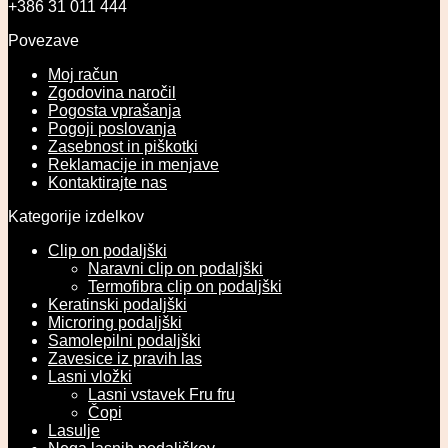
+386 31 011 444
Povezave
Moj račun
Zgodovina naročil
Pogosta vprašanja
Pogoji poslovanja
Zasebnost in piškotki
Reklamacije in menjave
Kontaktirajte nas
Kategorije izdelkov
Clip on podaljški
Naravni clip on podaljški
Termofibra clip on podaljški
Keratinski podaljški
Microring podaljški
Samolepilni podaljški
Zavesice iz pravih las
Lasni vložki
Lasni vstavek Fru fru
Čopi
Lasulje