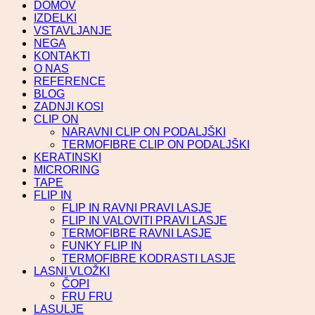
DOMOV
IZDELKI
VSTAVLJANJE
NEGA
KONTAKTI
O NAS
REFERENCE
BLOG
ZADNJI KOSI
CLIP ON
NARAVNI CLIP ON PODALJŠKI
TERMOFIBRE CLIP ON PODALJŠKI
KERATINSKI
MICRORING
TAPE
FLIP IN
FLIP IN RAVNI PRAVI LASJE
FLIP IN VALOVITI PRAVI LASJE
TERMOFIBRE RAVNI LASJE
FUNKY FLIP IN
TERMOFIBRE KODRASTI LASJE
LASNI VLOŽKI
ČOPI
FRU FRU
LASULJE