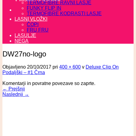
TERMOFIBRE RAVNI LASJE
FUNKY FLIP IN
TERMOFIBRE KODRASTI LASJE
LASNI VLOŽKI
ČOPI
FRU FRU
LASULJE
NEGA
DW27no-logo
Objavljeno
20/10/2017
pri
400 × 600
v
Deluxe Clip On
Podaljški – #1 Črna
Komentarji in povratne povezave so zaprte.
←
Prejšnji
Naslednji
→