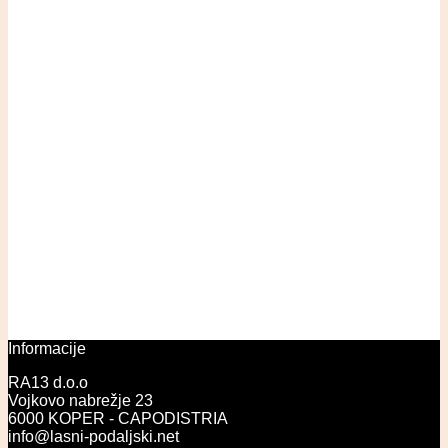
Informacije
RA13 d.o.o
Vojkovo nabrežje 23
6000 KOPER - CAPODISTRIA
info@lasni-podaljski.net