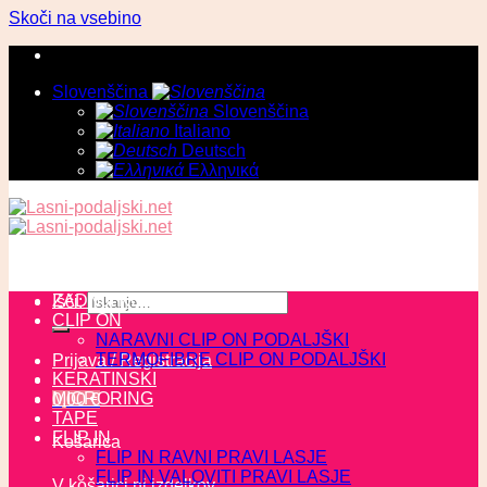
Skoči na vsebino
Slovenščina
Slovenščina
Italiano
Deutsch
Ελληνικά
ZADNJI KOSI
Išči:
CLIP ON
NARAVNI CLIP ON PODALJŠKI
TERMOFIBRE CLIP ON PODALJŠKI
Prijava / Registracija
KERATINSKI
MICRORING
0,00
€
TAPE
FLIP IN
Košarica
FLIP IN RAVNI PRAVI LASJE
FLIP IN VALOVITI PRAVI LASJE
V košarici ni izdelkov.