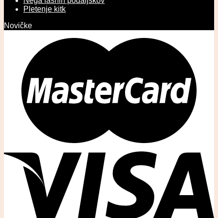
Nega lasnih podaljškov
Pletenje kitk
Novičke