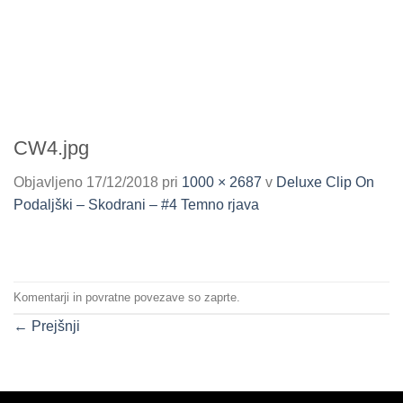
CW4.jpg
Objavljeno
17/12/2018
pri
1000 × 2687
v
Deluxe Clip On
Podaljški – Skodrani – #4 Temno rjava
Komentarji in povratne povezave so zaprte.
←
Prejšnji