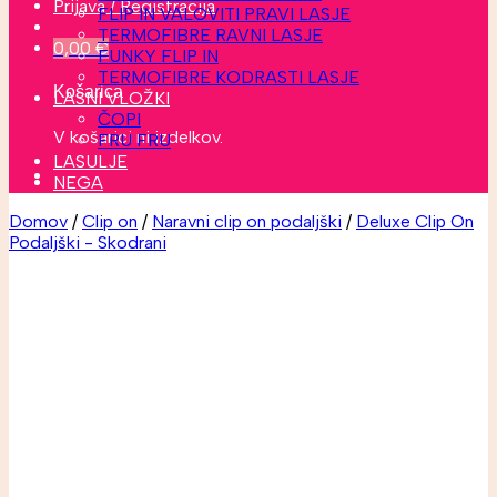
Prijava / Registracija
FLIP IN VALOVITI PRAVI LASJE
TERMOFIBRE RAVNI LASJE
0,00
€
FUNKY FLIP IN
TERMOFIBRE KODRASTI LASJE
Košarica
LASNI VLOŽKI
ČOPI
V košarici ni izdelkov.
FRU FRU
LASULJE
NEGA
Domov
/
Clip on
/
Naravni clip on podaljški
/
Deluxe Clip On
Podaljški - Skodrani