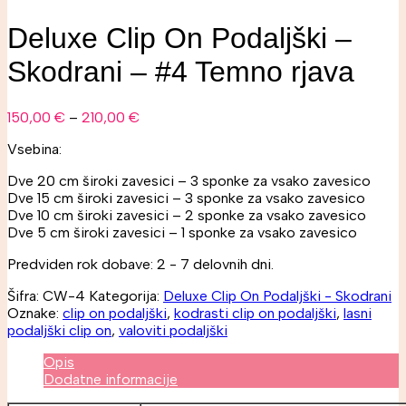
Deluxe Clip On Podaljški –
Skodrani – #4 Temno rjava
150,00
€
–
210,00
€
Vsebina:
Dve 20 cm široki zavesici – 3 sponke za vsako zavesico
Dve 15 cm široki zavesici – 3 sponke za vsako zavesico
Dve 10 cm široki zavesici – 2 sponke za vsako zavesico
Dve 5 cm široki zavesici – 1 sponke za vsako zavesico
Predviden rok dobave: 2 - 7 delovnih dni.
Šifra:
CW-4
Kategorija:
Deluxe Clip On Podaljški - Skodrani
Oznake:
clip on podaljški
,
kodrasti clip on podaljški
,
lasni
podaljški clip on
,
valoviti podaljški
Opis
Dodatne informacije