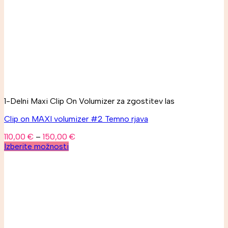
1-Delni Maxi Clip On Volumizer za zgostitev las
Clip on MAXI volumizer #2 Temno rjava
110,00
€
–
150,00
€
Izberite možnosti