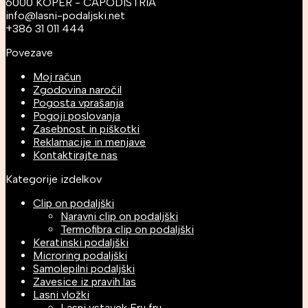
6000 KOPER - CAPODISTRIA
info@lasni-podaljski.net
+386 31 011 444
Povezave
Moj račun
Zgodovina naročil
Pogosta vprašanja
Pogoji poslovanja
Zasebnost in piškotki
Reklamacije in menjave
Kontaktirajte nas
Kategorije izdelkov
Clip on podaljški
Naravni clip on podaljški
Termofibra clip on podaljški
Keratinski podaljški
Microring podaljški
Samolepilni podaljški
Zavesice iz pravih las
Lasni vložki
Lasni vstavek Fru fru