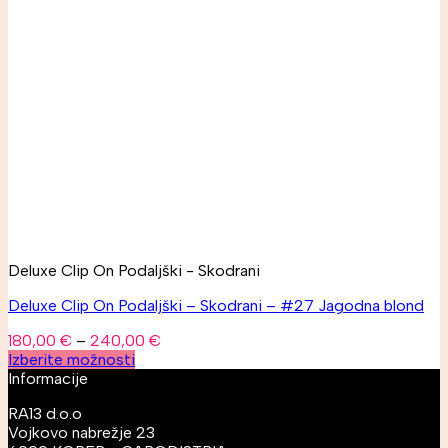
Deluxe Clip On Podaljški - Skodrani
Deluxe Clip On Podaljški – Skodrani – #27 Jagodna blond
180,00
€
–
240,00
€
Izberite možnosti
Informacije
RA13 d.o.o
Vojkovo nabrežje 23