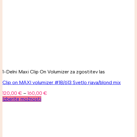
1-Delni Maxi Clip On Volumizer za zgostitev las
Clip on MAXI volumizer #18/613 Svetlo rjava/blond mix
120,00
€
–
160,00
€
Izberite možnosti