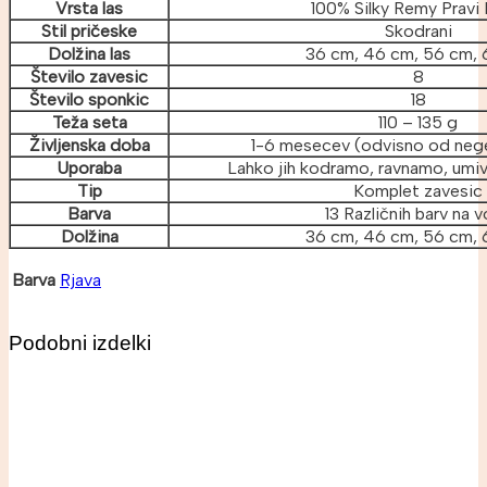
Vrsta las
100% Silky Remy Pravi 
Stil pričeske
Skodrani
Dolžina las
36 cm, 46 cm, 56 cm,
Število zavesic
8
Število sponkic
18
Teža seta
110 – 135 g
Življenska doba
1-6 mesecev (odvisno od nege
Uporaba
Lahko jih kodramo, ravnamo, umi
Tip
Komplet zavesic
Barva
13 Različnih barv na v
Dolžina
36 cm, 46 cm, 56 cm,
Barva
Rjava
Podobni izdelki