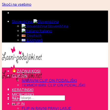
Skoči na vsebino
Slovenščina
Slovenščina
Italiano
Deutsch
Ελληνικά
ZADNJI KOSI
CLIP ON
NARAVNI CLIP ON PODALJŠKI
TERMOFIBRE CLIP ON PODALJŠKI
KERATINSKI
MICRORING
Išči:
TAPE
FLIP IN
FLIP IN RAVNI PRAVI LASJE