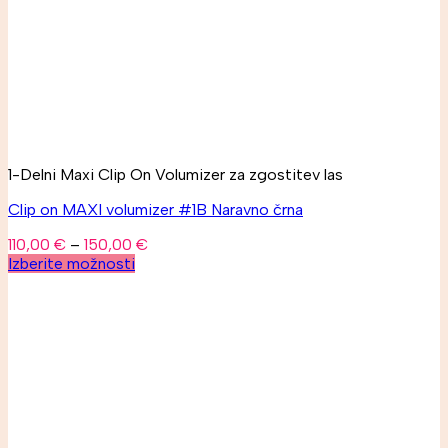
1-Delni Maxi Clip On Volumizer za zgostitev las
Clip on MAXI volumizer #1B Naravno črna
110,00
€
–
150,00
€
Izberite možnosti