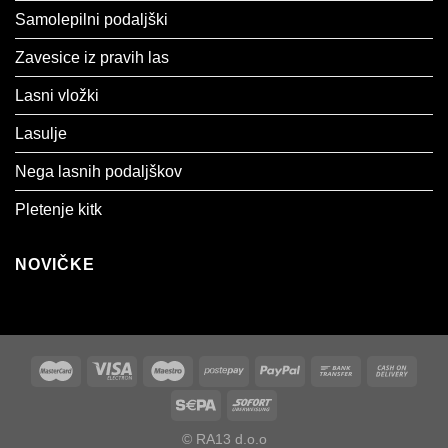
Samolepilni podaljški
Zavesice iz pravih las
Lasni vložki
Lasulje
Nega lasnih podaljškov
Pletenje kitk
NOVIČKE
© RA13 d.o.o