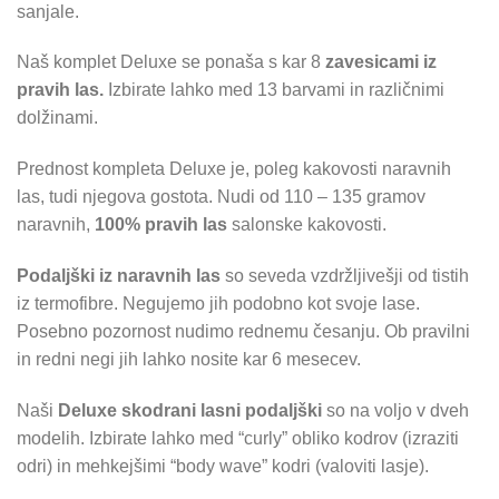
sanjale.
Naš komplet Deluxe se ponaša s kar 8
zavesicami iz
pravih las.
Izbirate lahko med 13 barvami in različnimi
dolžinami.
Prednost kompleta Deluxe je, poleg kakovosti naravnih
las, tudi njegova gostota. Nudi od 110 – 135 gramov
naravnih,
100% pravih las
salonske kakovosti.
Podaljški iz naravnih las
so seveda vzdržljivešji od tistih
iz termofibre. Negujemo jih podobno kot svoje lase.
Posebno pozornost nudimo rednemu česanju. Ob pravilni
in redni negi jih lahko nosite kar 6 mesecev.
Naši
Deluxe skodrani lasni podaljški
so na voljo v dveh
modelih. Izbirate lahko med “curly” obliko kodrov (izraziti
odri) in mehkejšimi “body wave” kodri (valoviti lasje).