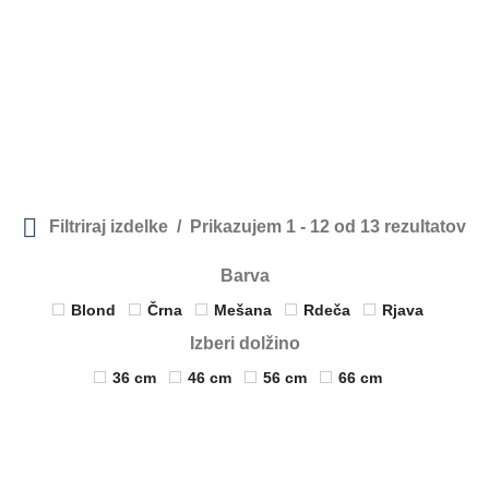
Filtriraj izdelke
Prikazujem 1 - 12 od 13 rezultatov
Barva
Blond
Črna
Mešana
Rdeča
Rjava
Izberi dolžino
36 cm
46 cm
56 cm
66 cm