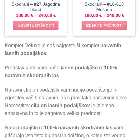
Skodrani – #27 Jagodna
Skodrani – #18-613
blond
Mešana
180,00
€
–
240,00
€
180,00
€
–
240,00
€
IZBERITE MOŽNOSTI
IZBERITE MOŽNOSTI
Komplet Deluxe je naš najgostejši komplet
naravnih
lasnih podaljškov.
Predstavljamo vam naše
lasne podaljške iz 100%
naravnih skodranih las
Naravni clip on podaljški vam nudijo podaljšanje in
zgostitev vaših naravnih las s prav tako naravnimi lasmi.
Namestitev
clip on lasnih podaljškov
je izjemno
enostavna in to je zagotovo velika prednost.
Naši
podaljški iz 100% naravnih skodranih las
vam
pričarajo vso tisto bujnost in dolžino, o kateri ste vedno