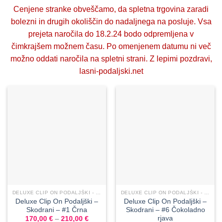
Cenjene stranke obveščamo, da spletna trgovina zaradi
bolezni in drugih okoliščin do nadaljnega na posluje. Vsa
prejeta naročila do 18.2.24 bodo odpremljena v
čimkrajšem možnem času. Po omenjenem datumu ni več
možno oddati naročila na spletni strani. Z lepimi pozdravi,
lasni-podaljski.net
DELUXE CLIP ON PODALJŠKI - SKODRANI
DELUXE CLIP ON PODALJŠKI - SKODRANI
Deluxe Clip On Podaljški –
Deluxe Clip On Podaljški –
Skodrani – #1 Črna
Skodrani – #6 Čokoladno
rjava
170,00
€
–
210,00
€