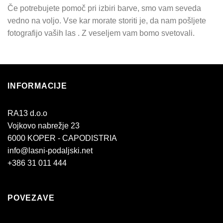
Če potrebujete pomoč pri izbiri barve, smo vam seveda
vedno na voljo. Vse kar morate storiti je, da nam pošljete
fotografijo vaših las . Z veseljem vam bomo svetovali.
INFORMACIJE
RA13 d.o.o
Vojkovo nabrežje 23
6000 KOPER - CAPODISTRIA
info@lasni-podaljski.net
+386 31 011 444
POVEZAVE