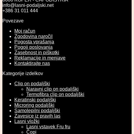
info@lasni-podaljski.net
+386 31 011 444
Povezave
Moj račun
Zgodovina naročil
Pogosta vprašanja
Pogoji poslovanja
Zasebnost in piškotki
Reklamacije in menjave
Kontaktirajte nas
Kategorije izdelkov
Clip on podaljški
Naravni clip on podaljški
Termofibra clip on podaljški
Keratinski podaljški
Microring podaljški
Samolepilni podaljški
Zavesice iz pravih las
Lasni vložki
Lasni vstavek Fru fru
Čopi