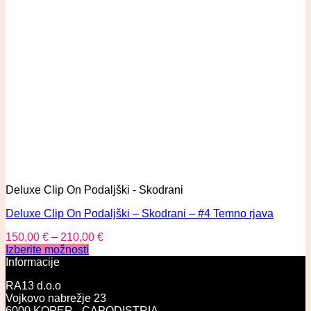
Deluxe Clip On Podaljški - Skodrani
Deluxe Clip On Podaljški – Skodrani – #4 Temno rjava
150,00
€
–
210,00
€
Izberite možnosti
Informacije
RA13 d.o.o
Vojkovo nabrežje 23
6000 KOPER - CAPODISTRIA