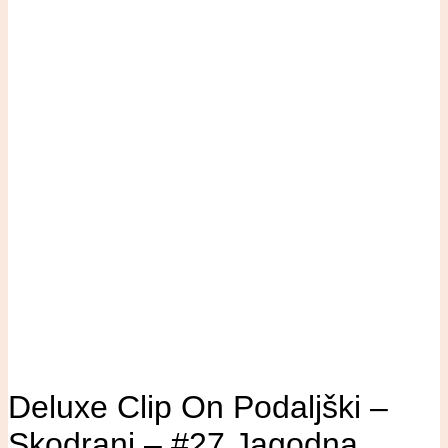
Deluxe Clip On Podaljški –
Skodrani – #27 Jagodna