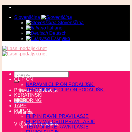
Skoči
na
Slovenščina
vsebino
Slovenščina
Italiano
Deutsch
Ελληνικά
Išči:
ZADNJI KOSI
CLIP ON
NARAVNI CLIP ON PODALJŠKI
TERMOFIBRE CLIP ON PODALJŠKI
Prijava / Registracija
KERATINSKI
MICRORING
0,00
€
TAPE
FLIP IN
Košarica
FLIP IN RAVNI PRAVI LASJE
FLIP IN VALOVITI PRAVI LASJE
V košarici ni izdelkov.
TERMOFIBRE RAVNI LASJE