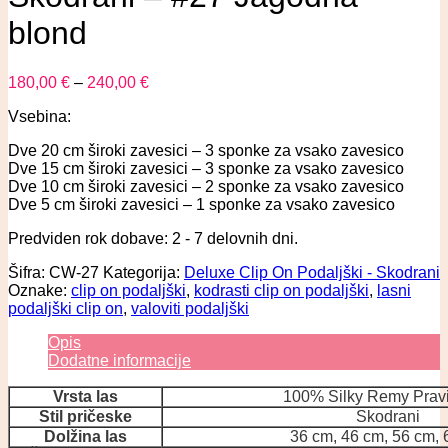
blond
180,00
€
–
240,00
€
Vsebina:
Dve 20 cm široki zavesici – 3 sponke za vsako zavesico
Dve 15 cm široki zavesici – 3 sponke za vsako zavesico
Dve 10 cm široki zavesici – 2 sponke za vsako zavesico
Dve 5 cm široki zavesici – 1 sponke za vsako zavesico
Predviden rok dobave: 2 - 7 delovnih dni.
Šifra:
CW-27
Kategorija:
Deluxe Clip On Podaljški - Skodrani
Oznake:
clip on podaljški
,
kodrasti clip on podaljški
,
lasni
podaljški clip on
,
valoviti podaljški
Opis
Dodatne informacije
Vrsta las
100% Silky Remy Pravi
Stil pričeske
Skodrani
Dolžina las
36 cm, 46 cm, 56 cm,