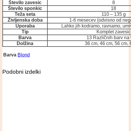
Število zavesic
8
Število sponkic
18
Teža seta
110 – 135 g
Življenska doba
1-6 mesecev (odvisno od neg
Uporaba
Lahko jih kodramo, ravnamo, um
Tip
Komplet zavesic
Barva
13 Različnih barv na 
Dolžina
36 cm, 46 cm, 56 cm,
Barva
Blond
Podobni izdelki