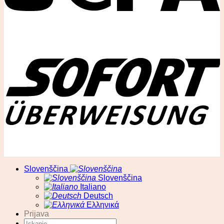
© RA13 d.o.o
Slovenščina
Slovenščina
Italiano
Deutsch
Ελληνικά
Prijava
Išči: