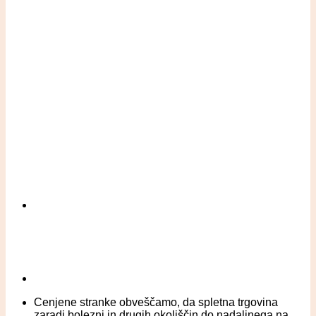
Cenjene stranke obveščamo, da spletna trgovina
zaradi bolezni in drugih okoliščin do nadaljnega na