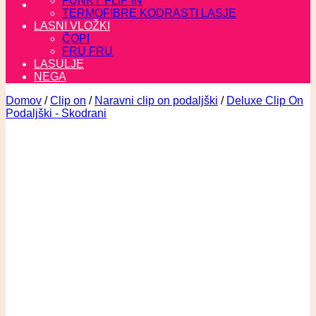
FUNKY FLIP IN
TERMOFIBRE KODRASTI LASJE
LASNI VLOŽKI
ČOPI
FRU FRU
LASULJE
NEGA
Domov
/
Clip on
/
Naravni clip on podaljški
/
Deluxe Clip On
Podaljški - Skodrani