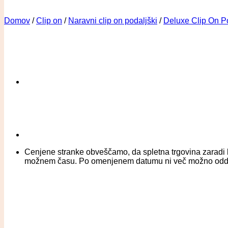
Domov
/
Clip on
/
Naravni clip on podaljški
/
Deluxe Clip On Po
Cenjene stranke obveščamo, da spletna trgovina zaradi b
možnem času. Po omenjenem datumu ni več možno oddati na