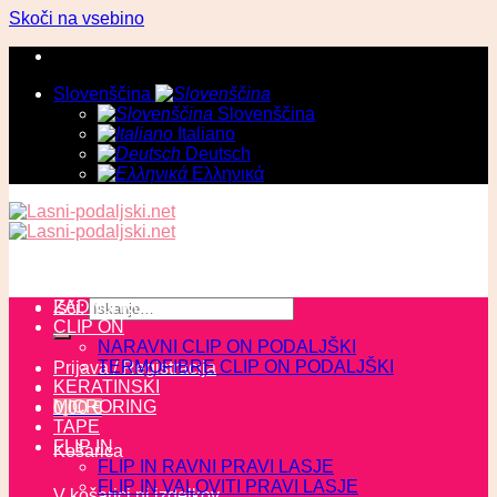
Skoči na vsebino
Slovenščina
Slovenščina
Italiano
Deutsch
Ελληνικά
ZADNJI KOSI
Išči:
CLIP ON
NARAVNI CLIP ON PODALJŠKI
TERMOFIBRE CLIP ON PODALJŠKI
Prijava / Registracija
KERATINSKI
MICRORING
0,00
€
TAPE
FLIP IN
Košarica
FLIP IN RAVNI PRAVI LASJE
FLIP IN VALOVITI PRAVI LASJE
V košarici ni izdelkov.