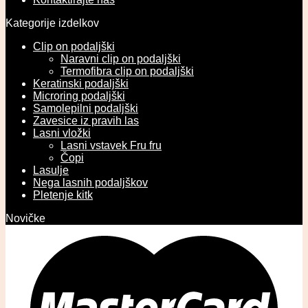
Kategorije izdelkov
Clip on podaljški
Naravni clip on podaljški
Termofibra clip on podaljški
Keratinski podaljški
Microring podaljški
Samolepilni podaljški
Zavesice iz pravih las
Lasni vložki
Lasni vstavek Fru fru
Čopi
Lasulje
Nega lasnih podaljškov
Pletenje kitk
Novičke