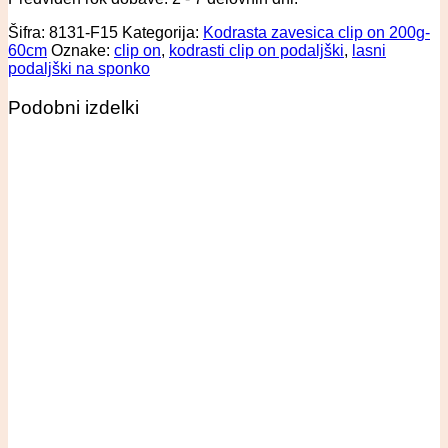
Šifra:
8131-F15
Kategorija:
Kodrasta zavesica clip on 200g-
60cm
Oznake:
clip on
,
kodrasti clip on podaljški
,
lasni
podaljški na sponko
Podobni izdelki