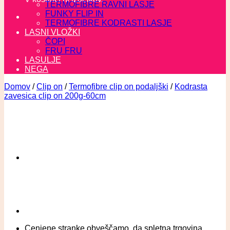
TERMOFIBRE RAVNI LASJE
FUNKY FLIP IN
TERMOFIBRE KODRASTI LASJE
LASNI VLOŽKI
ČOPI
FRU FRU
LASULJE
NEGA
Domov
/
Clip on
/
Termofibre clip on podaljški
/
Kodrasta
zavesica clip on 200g-60cm
Cenjene stranke obveščamo, da spletna trgovina