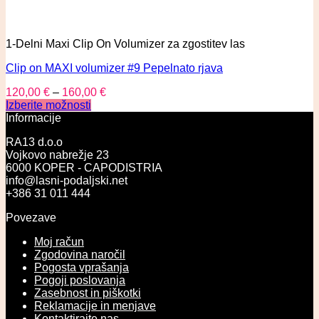
1-Delni Maxi Clip On Volumizer za zgostitev las
Clip on MAXI volumizer #9 Pepelnato rjava
120,00
€
–
160,00
€
Izberite možnosti
Informacije
RA13 d.o.o
Vojkovo nabrežje 23
6000 KOPER - CAPODISTRIA
info@lasni-podaljski.net
+386 31 011 444
Povezave
Moj račun
Zgodovina naročil
Pogosta vprašanja
Pogoji poslovanja
Zasebnost in piškotki
Reklamacije in menjave
Kontaktirajte nas