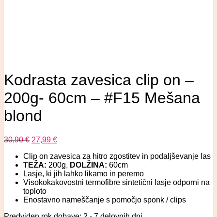
Kodrasta zavesica clip on –
200g- 60cm – #F15 Mešana
blond
30,90
€
27,99
€
Clip on zavesica za hitro zgostitev in podaljševanje las
TEŽA:
200g,
DOLŽINA:
60cm
Lasje, ki jih lahko likamo in peremo
Visokokakovostni termofibre sintetični lasje odporni na
toploto
Enostavno nameščanje s pomočjo sponk / clips
Predviden rok dobave: 2 - 7 delovnih dni.