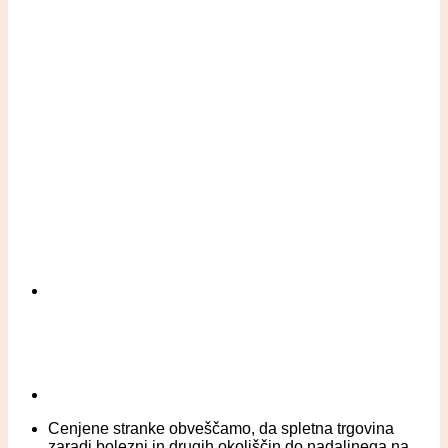
Cenjene stranke obveščamo, da spletna trgovina
zaradi bolezni in drugih okoliščin do nadaljnega na