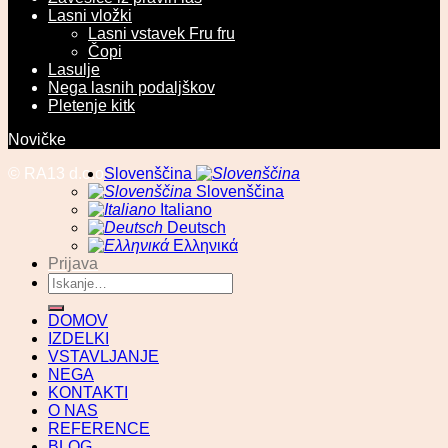
Lasni vložki
Lasni vstavek Fru fru
Čopi
Lasulje
Nega lasnih podaljškov
Pletenje kitk
Novičke
© RA13 d.o.o
Slovenščina
Slovenščina
Italiano
Deutsch
Ελληνικά
Prijava
Išči:
DOMOV
IZDELKI
VSTAVLJANJE
NEGA
KONTAKTI
O NAS
REFERENCE
BLOG