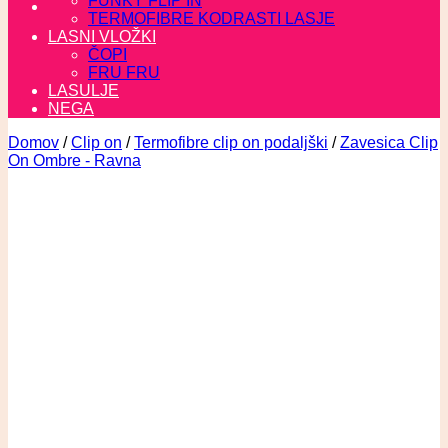
FUNKY FLIP IN
TERMOFIBRE KODRASTI LASJE
LASNI VLOŽKI
ČOPI
FRU FRU
LASULJE
NEGA
Domov
/
Clip on
/
Termofibre clip on podaljški
/
Zavesica Clip
On Ombre - Ravna