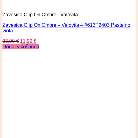
Zavesica Clip On Ombre - Valovita
Zavesica Clip On Ombre – Valovita – #613T2403 Pastelno
viola
33,99
€
11,99
€
Dodaj v košarico