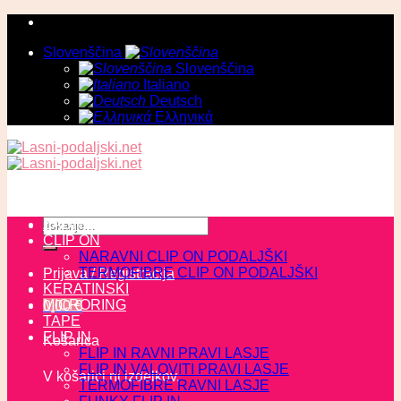
Skoči
na
Slovenščina
vsebino
Slovenščina
Italiano
Deutsch
Ελληνικά
Išči:
ZADNJI KOSI
CLIP ON
NARAVNI CLIP ON PODALJŠKI
TERMOFIBRE CLIP ON PODALJŠKI
Prijava / Registracija
KERATINSKI
MICRORING
0,00
€
TAPE
FLIP IN
Košarica
FLIP IN RAVNI PRAVI LASJE
FLIP IN VALOVITI PRAVI LASJE
V košarici ni izdelkov.
TERMOFIBRE RAVNI LASJE