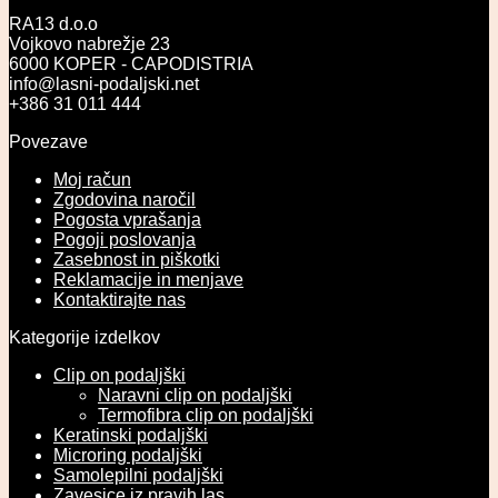
RA13 d.o.o
Vojkovo nabrežje 23
6000 KOPER - CAPODISTRIA
info@lasni-podaljski.net
+386 31 011 444
Povezave
Moj račun
Zgodovina naročil
Pogosta vprašanja
Pogoji poslovanja
Zasebnost in piškotki
Reklamacije in menjave
Kontaktirajte nas
Kategorije izdelkov
Clip on podaljški
Naravni clip on podaljški
Termofibra clip on podaljški
Keratinski podaljški
Microring podaljški
Samolepilni podaljški
Zavesice iz pravih las