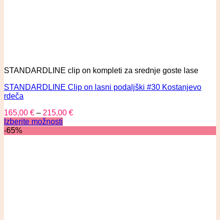
STANDARDLINE clip on kompleti za srednje goste lase
STANDARDLINE Clip on lasni podaljški #30 Kostanjevo
rdeča
165,00
€
–
215,00
€
Izberite možnosti
-65%