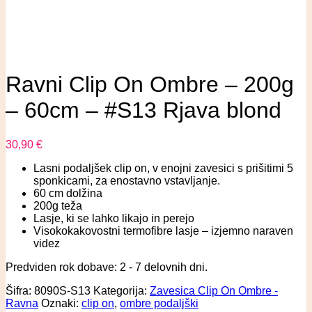
Ravni Clip On Ombre – 200g
– 60cm – #S13 Rjava blond
30,90
€
Lasni podaljšek clip on, v enojni zavesici s prišitimi 5
sponkicami, za enostavno vstavljanje.
60 cm dolžina
200g teža
Lasje, ki se lahko likajo in perejo
Visokokakovostni termofibre lasje – izjemno naraven
videz
Predviden rok dobave: 2 - 7 delovnih dni.
Šifra:
8090S-S13
Kategorija:
Zavesica Clip On Ombre -
Ravna
Oznaki:
clip on
,
ombre podaljški