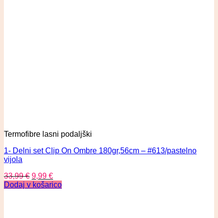
Termofibre lasni podaljški
1- Delni set Clip On Ombre 180gr,56cm – #613/pastelno
vijola
33,99
€
9,99
€
Dodaj v košarico