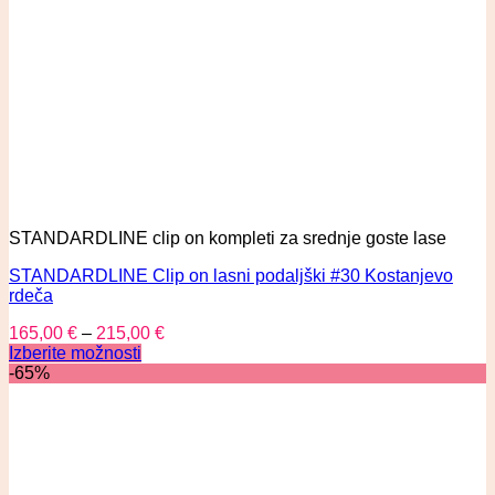
STANDARDLINE clip on kompleti za srednje goste lase
STANDARDLINE Clip on lasni podaljški #30 Kostanjevo
rdeča
165,00
€
–
215,00
€
Izberite možnosti
-65%