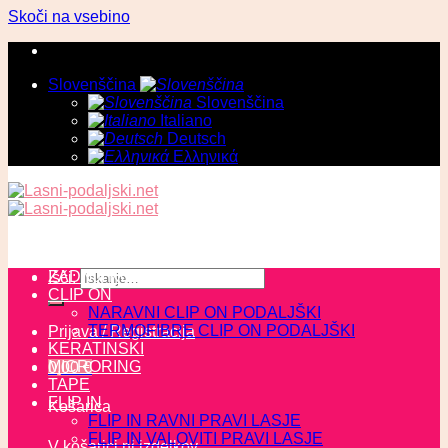
Skoči na vsebino
Slovenščina
Slovenščina
Italiano
Deutsch
Ελληνικά
ZADNJI KOSI
Išči:
CLIP ON
NARAVNI CLIP ON PODALJŠKI
TERMOFIBRE CLIP ON PODALJŠKI
Prijava / Registracija
KERATINSKI
MICRORING
0,00
€
TAPE
FLIP IN
Košarica
FLIP IN RAVNI PRAVI LASJE
FLIP IN VALOVITI PRAVI LASJE
V košarici ni izdelkov.