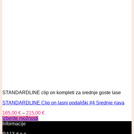
STANDARDLINE clip on kompleti za srednje goste lase
STANDARDLINE Clip on lasni podaljški #4 Srednje rjava
165,00
€
–
215,00
€
Izberite možnosti
Informacije
RA13 d.o.o