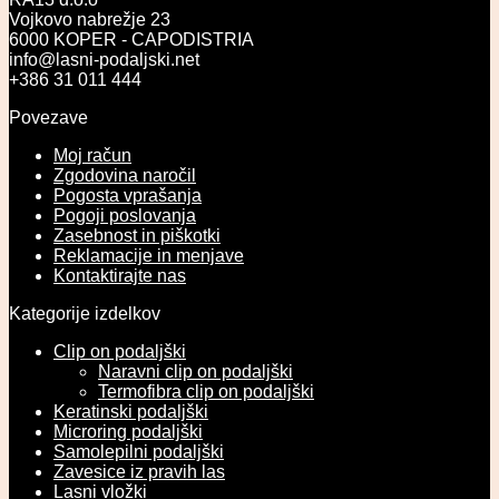
Vojkovo nabrežje 23
6000 KOPER - CAPODISTRIA
info@lasni-podaljski.net
+386 31 011 444
Povezave
Moj račun
Zgodovina naročil
Pogosta vprašanja
Pogoji poslovanja
Zasebnost in piškotki
Reklamacije in menjave
Kontaktirajte nas
Kategorije izdelkov
Clip on podaljški
Naravni clip on podaljški
Termofibra clip on podaljški
Keratinski podaljški
Microring podaljški
Samolepilni podaljški
Zavesice iz pravih las
Lasni vložki