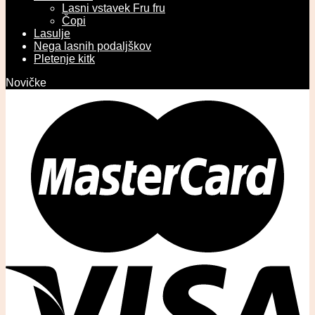
Lasni vstavek Fru fru
Čopi
Lasulje
Nega lasnih podaljškov
Pletenje kitk
Novičke