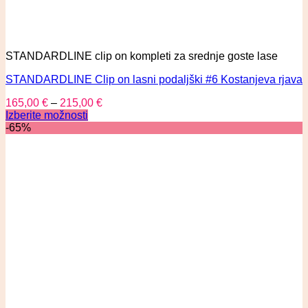
STANDARDLINE clip on kompleti za srednje goste lase
STANDARDLINE Clip on lasni podaljški #6 Kostanjeva rjava
165,00
€
–
215,00
€
Izberite možnosti
-65%