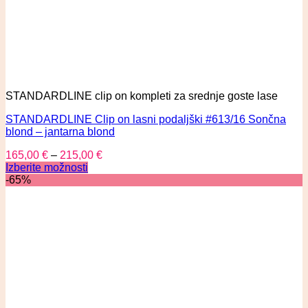
STANDARDLINE clip on kompleti za srednje goste lase
STANDARDLINE Clip on lasni podaljški #613/16 Sončna
blond – jantarna blond
165,00
€
–
215,00
€
Izberite možnosti
-65%