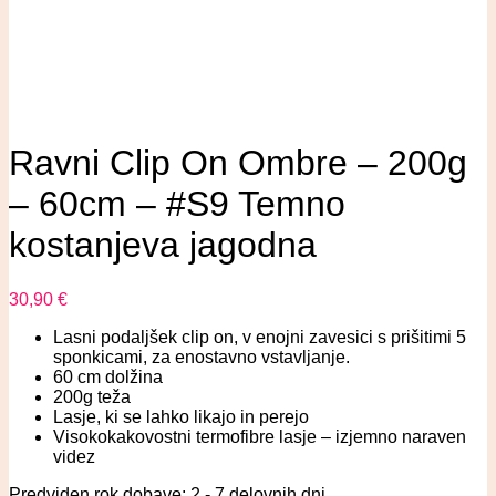
Ravni Clip On Ombre – 200g
– 60cm – #S9 Temno
kostanjeva jagodna
30,90
€
Lasni podaljšek clip on, v enojni zavesici s prišitimi 5
sponkicami, za enostavno vstavljanje.
60 cm dolžina
200g teža
Lasje, ki se lahko likajo in perejo
Visokokakovostni termofibre lasje – izjemno naraven
videz
Predviden rok dobave: 2 - 7 delovnih dni.