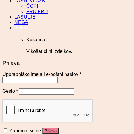
LASNI VLOŽKI
ČOPI
FRU FRU
LASULJE
NEGA
0,00
€
Košarica
V košarici ni izdelkov.
Prijava
Uporabniško ime ali e-poštni naslov
*
Geslo
*
Zapomni si me
Prijava