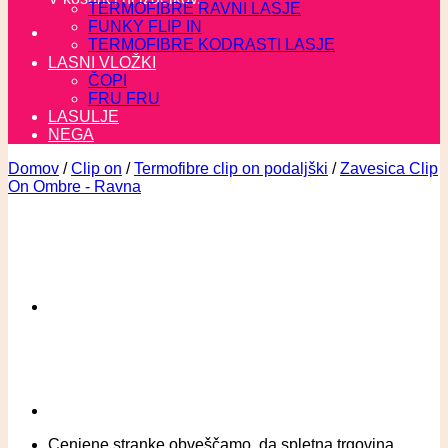
TERMOFIBRE RAVNI LASJE
FUNKY FLIP IN
TERMOFIBRE KODRASTI LASJE
LASNI VLOŽKI
ČOPI
FRU FRU
LASULJE
NEGA
Domov
/
Clip on
/
Termofibre clip on podaljški
/
Zavesica Clip
On Ombre - Ravna
Cenjene stranke obveščamo, da spletna trgovina