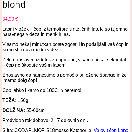
blond
34,99
€
Lasni vložek – čop iz termofibre sintetičnih las, ki so izjemno
naravnega videza in mehkih las.
V samo nekaj minutkah boste zgostili in podaljšali vaš čop in
si omislili novi modni videz.
Zelo enostaven izdelek za uporabo, v samo nekaj sekundah
– čop ne škoduje vašim lasem.
Enostavno ga namestimo s pomočjo priložene špange in že
imamo dolg čop!
Čop lahko likamo do 180C in peremo!
TEŽA:
150g
DOLŽINA:
55-60cm
Predviden rok dobave: 2 - 7 delovnih dni.
Šifra:
CODAPLMOP-S18mosso
Kategorija:
Valovit čop Lana