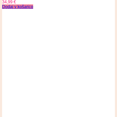
34,99
€
Dodaj v košarico