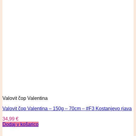
Valovit čop Valentina
Valovit čop Valentina – 150g – 70cm – #F3 Kostanjevo rjava
34,99
€
Dodaj v košarico