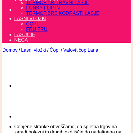
TERMOFIBRE RAVNI LASJE
FUNKY FLIP IN
TERMOFIBRE KODRASTI LASJE
LASNI VLOŽKI
ČOPI
FRU FRU
LASULJE
NEGA
Domov
/
Lasni vložki
/
Čopi
/
Valovit čop Lana
Cenjene stranke obveščamo, da spletna trgovina
zaradi bolezni in drugih okoliščin do nadaljnega na