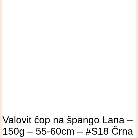
Valovit čop na špango Lana –
150g – 55-60cm – #S18 Črna