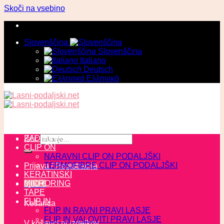
Skoči na vsebino
Slovenščina
Slovenščina
Italiano
Deutsch
Ελληνικά
ZADNJI KOSI
Išči:
CLIP ON
NARAVNI CLIP ON PODALJŠKI
TERMOFIBRE CLIP ON PODALJŠKI
Prijava / Registracija
KERATINSKI
MICRORING
0,00
€
TAPE
FLIP IN
Košarica
FLIP IN RAVNI PRAVI LASJE
FLIP IN VALOVITI PRAVI LASJE
V košarici ni izdelkov.