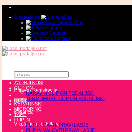
Skoči
na
Slovenščina
vsebino
Slovenščina
Italiano
Deutsch
Ελληνικά
Išči:
ZADNJI KOSI
CLIP ON
Prijava / Registracija
NARAVNI CLIP ON PODALJŠKI
TERMOFIBRE CLIP ON PODALJŠKI
0,00
€
KERATINSKI
MICRORING
Košarica
TAPE
FLIP IN
V košarici ni izdelkov.
FLIP IN RAVNI PRAVI LASJE
FLIP IN VALOVITI PRAVI LASJE