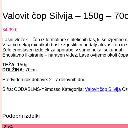
Valovit čop Silvija – 150g – 
34,99
€
Lasni vložek – čop iz termofibre sintetičnih las, ki so izjemno
V samo nekaj minutkah boste zgostili in podaljšali vaš čop in s
Zelo enostaven izdelek za uporabo, v samo nekaj sekundah –
Enostavno fiksiranje – naraven videz. Lase ovijemo okoli čop
TEŽA:
150g
DOLŽINA:
70cm
Predviden rok dobave: 2 - 7 delovnih dni.
Šifra:
CODASLMS-Y9mosso
Kategorija:
Valovit čop Silvija
Oz
Podobni izdelki
-25%