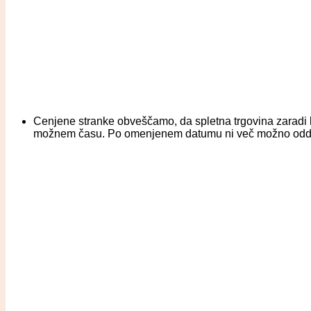
Cenjene stranke obveščamo, da spletna trgovina zaradi b
možnem času. Po omenjenem datumu ni več možno oddati na