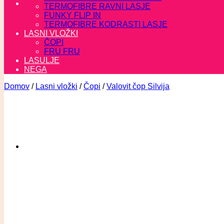
TERMOFIBRE RAVNI LASJE
FUNKY FLIP IN
TERMOFIBRE KODRASTI LASJE
LASNI VLOŽKI
ČOPI
FRU FRU
LASULJE
NEGA
Domov
/
Lasni vložki
/
Čopi
/
Valovit čop Silvija