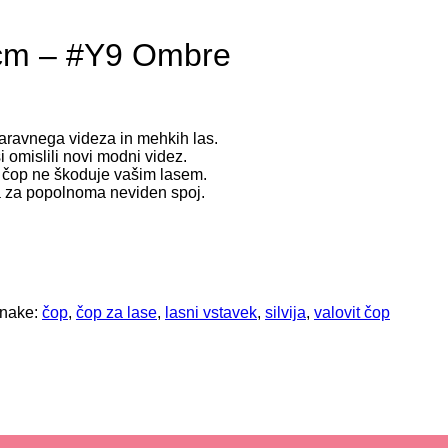
70cm – #Y9 Ombre
 naravnega videza in mehkih las.
i omislili novi modni videz.
 čop ne škoduje vašim lasem.
a za popolnoma neviden spoj.
nake:
čop
,
čop za lase
,
lasni vstavek
,
silvija
,
valovit čop