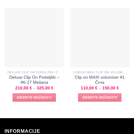
DELUXE CLIP ON PODALJŠKI ZA GOSTE LASE- RAVNI
1-DELNI MAXI CLIP ON VOLUMIZER ZA ZGOSTITEV LAS
Deluxe Clip On Podaljški –
Clip on MAXI volumizer #1
#6-27 Mešana
Črna
210,00
€
–
325,00
€
110,00
€
–
150,00
€
IZBERITE MOŽNOSTI
IZBERITE MOŽNOSTI
INFORMACIJE