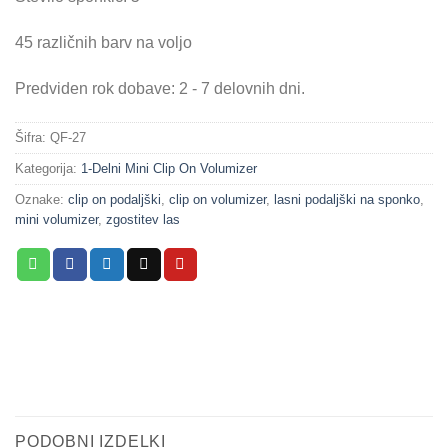
45 različnih barv na voljo
Predviden rok dobave: 2 - 7 delovnih dni.
Šifra:
QF-27
Kategorija:
1-Delni Mini Clip On Volumizer
Oznake:
clip on podaljški
,
clip on volumizer
,
lasni podaljški na sponko
,
mini volumizer
,
zgostitev las
PODOBNI IZDELKI