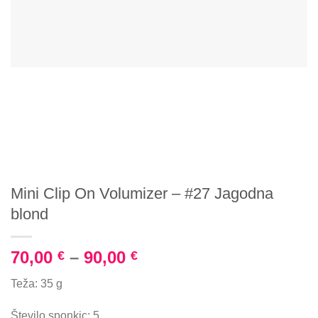
Mini Clip On Volumizer – #27 Jagodna
blond
70,00
–
90,00
€
€
Teža: 35 g
Število sponkic: 5