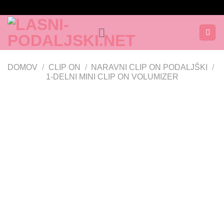
Skoči
na
vsebino
DOMOV
/
CLIP ON
/
NARAVNI CLIP ON PODALJŠKI
/
1-DELNI MINI CLIP ON VOLUMIZER