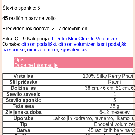
Število sponkic: 5
45 različnih barv na voljo
Predviden rok dobave: 2 - 7 delovnih dni.
Šifra:
QF-9
Kategorija:
1-Delni Mini Clip On Volumizer
Oznake:
clip on podaljški
,
clip on volumizer
,
lasni podaljški
na sponko
,
mini volumizer
,
zgostitev las
Opis
Dodatne informacije
Vrsta las
100% Silky Remy Pravi 
Stil pričeske
Ravni
Dolžina las
38 cm, 46 cm, 51 cm, 6
Število zavesic
1
Število sponkic
5
Teža seta
35 g
Življenska doba
6-12 mesecev
Uporaba
Lahko jih kodramo, ravnamo, likamo,
Tip
Enodelni volumize
Barva
45 različnih barv na v