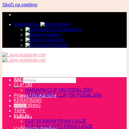
Skoči na vsebino
Slovenščina
Slovenščina
Italiano
Deutsch
Ελληνικά
ZADNJI KOSI
Išči:
CLIP ON
NARAVNI CLIP ON PODALJŠKI
TERMOFIBRE CLIP ON PODALJŠKI
Prijava / Registracija
KERATINSKI
MICRORING
0,00
€
TAPE
FLIP IN
Košarica
FLIP IN RAVNI PRAVI LASJE
FLIP IN VALOVITI PRAVI LASJE
V košarici ni izdelkov.