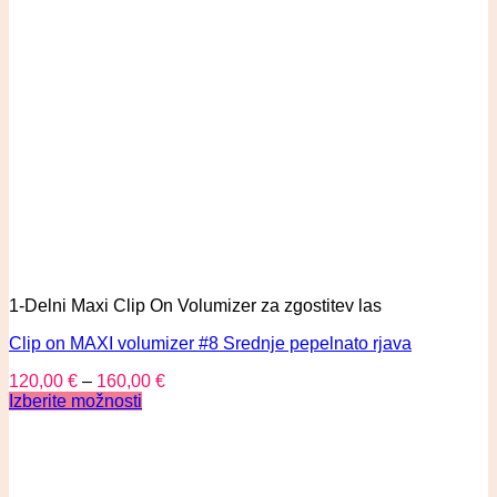
1-Delni Maxi Clip On Volumizer za zgostitev las
Clip on MAXI volumizer #8 Srednje pepelnato rjava
120,00
€
–
160,00
€
Izberite možnosti